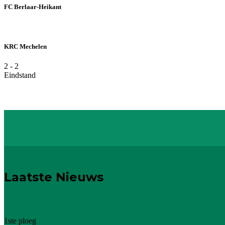
FC Berlaar-Heikant
KRC Mechelen
2
-
2
Eindstand
Laatste Nieuws
1ste ploeg