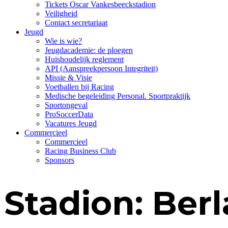
Tickets Oscar Vankesbeeckstadion
Veiligheid
Contact secretariaat
Jeugd
Wie is wie?
Jeugdacademie: de ploegen
Huishoudelijk reglement
API (Aanspreekpersoon Integriteit)
Missie & Visie
Voetballen bij Racing
Medische begeleiding Personal. Sportpraktijk
Sportongeval
ProSoccerData
Vacatures Jeugd
Commercieel
Commercieel
Racing Business Club
Sponsors
Stadion:
Berl