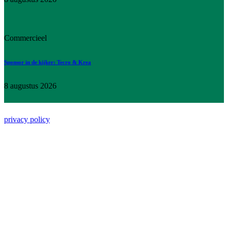
Commercieel
Sponsor in de kijker: Tecro & Krea
8 augustus 2026
Koninklijke Racing Club Mechelen | All Rights Reserved |
privacy policy