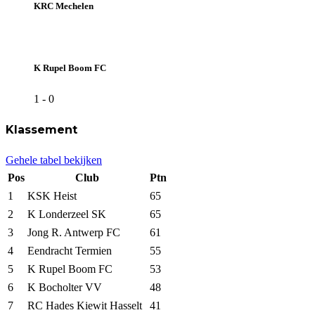
KRC Mechelen
K Rupel Boom FC
1
-
0
Klassement
Gehele tabel bekijken
Pos
Club
Ptn
1
KSK Heist
65
2
K Londerzeel SK
65
3
Jong R. Antwerp FC
61
4
Eendracht Termien
55
5
K Rupel Boom FC
53
6
K Bocholter VV
48
7
RC Hades Kiewit Hasselt
41