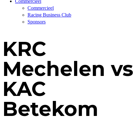
Commercieel
Commercieel
Racing Business Club
Sponsors
KRC
Mechelen vs
KAC
Betekom