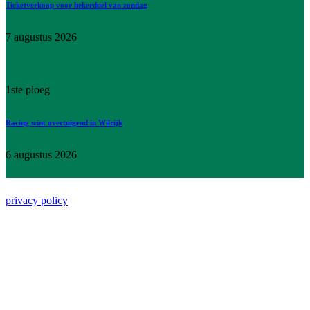
Ticketverkoop voor bekerduel van zondag
7 augustus 2026
1ste ploeg
Racing wint overtuigend in Wilrijk
6 augustus 2026
Koninklijke Racing Club Mechelen | All Rights Reserved |
privacy policy