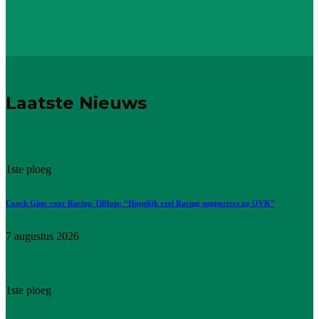
Laatste Nieuws
1ste ploeg
Coach Gino voor Racing-Tilffois: “Hopelijk veel Racing-supporters op OVK”
7 augustus 2026
1ste ploeg